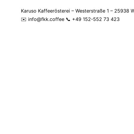
Karuso Kaffeerösterei – Westerstraße 1 – 25938 
✉️ info@fkk.coffee 📞 +49 152-552 73 423
FÖHR
Sonne, Strand & Siebdruck
Nachdem uns überraschend viele Leute auf unser
angesprochen haben, sind wir mal auf die Suche 
praktisch für Entwürfe, aber einfach nicht sympat