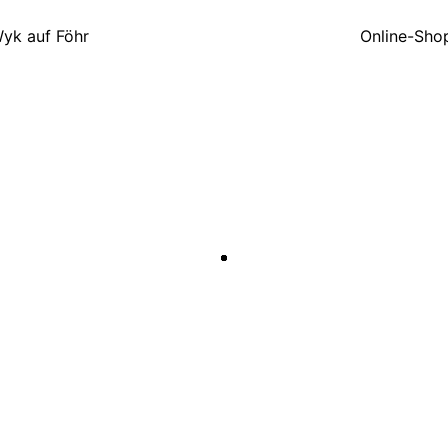
Wyk auf Föhr
Online-Sho
e Shirts mit dem Strand-Slogan
gegangen. Spreadshirt und Co. sind
hisch. Bei UnterDruck in Flensburg