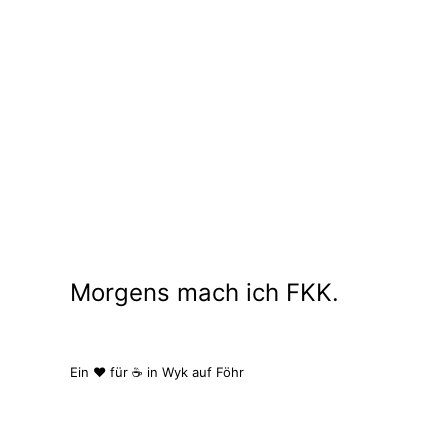
hingegen fühlten wir uns sofort wohl. Von der ers
so wollen wir gerne mit […]
29. MAI 2026
Kategorie:
Updates
Morgens mach ich FKK.
Ein ❤️ für ☕ in Wyk auf Föhr