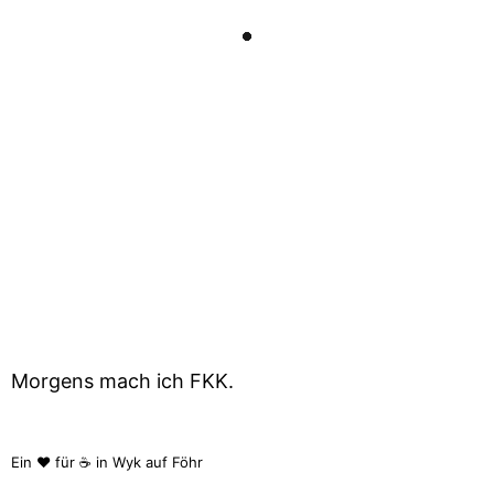
NEBEL
Morgenrunde / Morgenkaffee II
Heute: Dezembernebel / Bagalut Nr. 5
4. DEZEMBER 2025
Kategorie:
Fotos
Morgens mach ich FKK.
Ein ❤️ für ☕ in Wyk auf Föhr