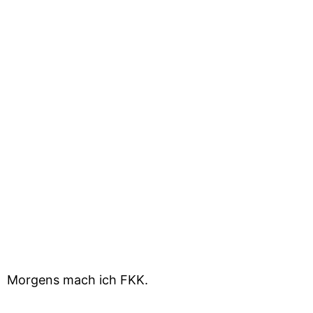
Die Kaffees erhaltet Ihr direkt bei uns in der Rösterei
(Westerstraße 1 in Wyk auf Föhr – zwischen Hafenstraße
und Großer Straße) und bei unseren
phantastischen
Händlern
!
23. DEZEMBER 2022
Kategorie:
Updates
Vorherige
Nächste
Morgens mach ich FKK.